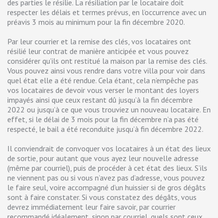
des parties le résilie. La résiliation par le locataire doit
respecter les délais et termes prévus, en l’occurrence avec un
préavis 3 mois au minimum pour la fin décembre 2020.
Par leur courrier et la remise des clés, vos locataires ont
résilié leur contrat de manière anticipée et vous pouvez
considérer qu’ils ont restitué la maison par la remise des clés.
Vous pouvez ainsi vous rendre dans votre villa pour voir dans
quel état elle a été rendue. Cela étant, cela n’empêche pas
vos locataires de devoir vous verser le montant des loyers
impayés ainsi que ceux restant dû jusqu’à la fin décembre
2022 ou jusqu’à ce que vous trouviez un nouveau locataire. En
effet, si le délai de 3 mois pour la fin décembre n’a pas été
respecté, le bail a été reconduite jusqu’à fin décembre 2022.
Il conviendrait de convoquer vos locataires à un état des lieux
de sortie, pour autant que vous ayez leur nouvelle adresse
(même par courriel), puis de procéder à cet état des lieux. S’ils
ne viennent pas ou si vous n’avez pas d’adresse, vous pouvez
le faire seul, voire accompagné d’un huissier si de gros dégâts
sont à faire constater. Si vous constatez des dégâts, vous
devrez immédiatement leur faire savoir, par courrier
recommandé idéalement, sinon par courriel, quels sont ceux