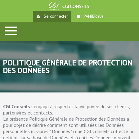
Se connecter
PANIER (
0
)
POLITIQUE GÉNÉRALE DE PROTECTION
DES DONNÉES
CGI Conseils
s'engage à respecter la vie privée de ses clients,
partenaires et contacts.
La présente Politique Générale de Protection des Données a
pour objet de décrire comment sont utilisées les Données
personnelles (ci-après " Données ") que CGI Conseils collecte ou
détient sur sa base de Données et à qui ces Données peuvent