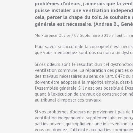
problèmes d’odeurs, j’aimerais que la ven
puisse installer une ventilation indépen
cela, percer la chape du toit. Je souhaite
générale est nécessaire. (Andrea B., Gen
Me Florence Olivier / 07 Septembre 2015 / Tout l’imm
Pour savoir si l’accord de la copropriété est nécess
que vous mentionnez sont dus ou non à un dysf
Si ces odeurs sont le résultat d’un tel dysfonctio
ventilation commune. La réparation des partie
des travaux nécessaires au sens de l’art. 647c du C
doivent être adoptés à la majorité simple, c’est-à
l’Assemblée générale. S’il n’est pas possible à l’
quant à l’exécution de travaux de construction né
au tribunal d’imposer ces travaux.
Si vos problèmes d’odeurs ne proviennent pas de 
ventilation indépendante supplémentaire en perça
parties privées, qui impliquent une intervention 
vous me donnez, l’atteinte aux parties communes 