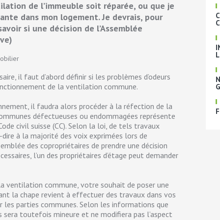
tilation de l’immeuble soit réparée, ou que je
C
dante dans mon logement. Je devrais, pour
C
 savoir si une décision de l’Assemblée
ève)
I
L
obilier
aire, il faut d’abord définir si les problèmes d’odeurs
N
onctionnement de la ventilation commune.
G
nnement, il faudra alors procéder à la réfection de la
F
s communes défectueuses ou endommagées représente
ode civil suisse (CC). Selon la loi, de tels travaux
-dire à la majorité des voix exprimées lors de
Assemblée des copropriétaires de prendre une décision
cessaires, l’un des propriétaires d’étage peut demander
la ventilation commune, votre souhait de poser une
nt la chape revient à effectuer des travaux dans vos
sur les parties communes. Selon les informations que
sera toutefois mineure et ne modifiera pas l’aspect