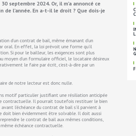
 30 septembre 2024. Or, il m’a annoncé ce
C
n de l’année. En a-t-il le droit ? Que dois-je
C
I
L
iliation d’un contrat de bail, même émanant d’un
 oral. En effet, la loi prévoit une forme qu’il
N
on. Si pour le bailleur, les exigences sont plus
G
 au moyen d’un formulaire officiel, le locataire désireux
ativement le faire par écrit, c’est-à-dire par un
F
aire de notre lecteur est donc nulle.
ans motif particulier justifiant une résiliation anticipée
 contractuelle. Il pourrait toutefois restituer le bien
 avant l’échéance du contrat de bail s’il parvient à
e doit bien évidemment être solvable. Il doit aussi
à reprendre le contrat de bail aux mêmes conditions,
a même échéance contractuelle.