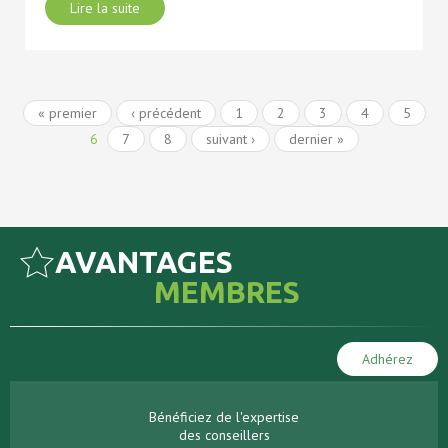
Lire la suite
« premier
‹ précédent
1
2
3
4
5
6
7
8
suivant ›
dernier »
AVANTAGES
MEMBRES
Adhérez
Bénéficiez de l'expertise
des conseillers